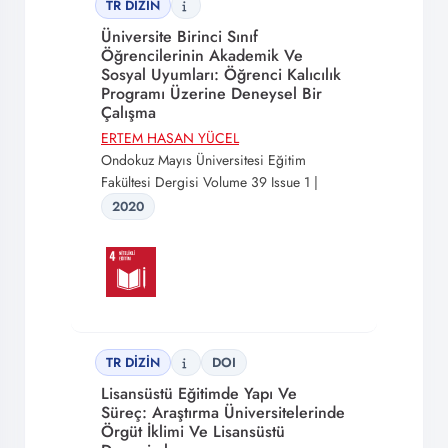
TR DİZİN
Üniversite Birinci Sınıf
Öğrencilerinin Akademik Ve
Sosyal Uyumları: Öğrenci Kalıcılık
Programı Üzerine Deneysel Bir
Çalışma
ERTEM HASAN YÜCEL
Ondokuz Mayıs Üniversitesi Eğitim
Fakültesi Dergisi Volume 39 Issue 1 |
2020
TR DİZİN
DOI
Lisansüstü Eğitimde Yapı Ve
Süreç: Araştırma Üniversitelerinde
Örgüt İklimi Ve Lisansüstü