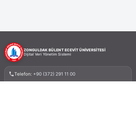
ZONGULDAK BÜLENT ECEVİT ÜNİVERSİTESİ
Dijital Veri Yönetim Sistemi
Telefon:
+90 (372) 291 11 00
Faks: +90 (372) 257 31 62
Adres: Zonguldak Bülent Ecevit Üniversitesi, Bilgi
İşlem Daire Başkanlığı 67100 – İncivez –
ZONGULDAK
E-posta: verimerkezi@beun.edu.tr