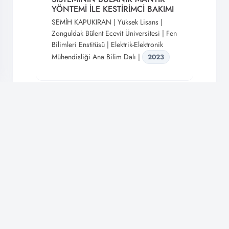
YÖNTEMİ İLE KESTİRİMCİ BAKIMI
SEMİH KAPUKIRAN | Yüksek Lisans |
Zonguldak Bülent Ecevit Üniversitesi | Fen
Bilimleri Enstitüsü | Elektrik-Elektronik
Mühendisliği Ana Bilim Dalı |
2023
Yeni Nesil Haberleşme
Sistemlerinde Derin Öğrenme
Tabanlı Sezici Tasarımı Ve Başarım
🔔
Analizi
AHMET EMİR | Doktora | Zonguldak
Bülent Ecevit Üniversitesi | Fen Bilimleri
En Son Gelişmelerden Haberdar Olun!
Enstitüsü | Elektrik-Elektronik Mühendisliği
Bildirimlere izin vererek yeni içerik ve güncellemeleri kaçırmayın.
Ana Bilim Dalı |
2021
İzin Ver
Daha Sonra
Sokak Aydınlatma Sistemlerinde
Güç Tüketiminin Akıllı Sistemler