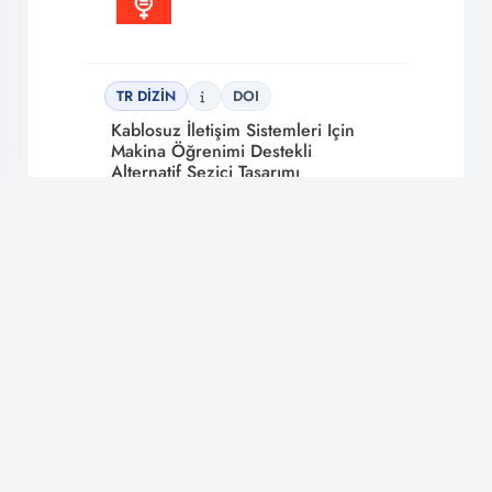
TR DİZİN
DOI
Kablosuz İletişim Sistemleri Için
Makina Öğrenimi Destekli
Alternatif Sezici Tasarımı
EMİR AHMET, KARA FERDİ,
KAYA HAKAN
Mühendislik Bilimleri Ve Tasarım Dergisi
🔔
Volume 9 |
2021
En Son Gelişmelerden Haberdar Olun!
Bildirimlere izin vererek yeni içerik ve güncellemeleri kaçırmayın.
İzin Ver
Daha Sonra
TR DİZİN
Dinamik Yapay Sinir Ağı Ile İç