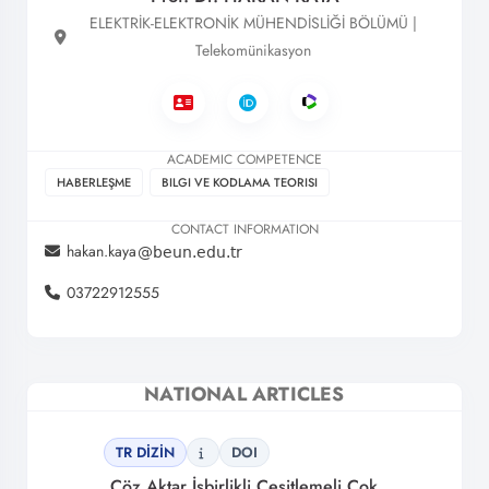
ELEKTRİK-ELEKTRONİK MÜHENDİSLİĞİ BÖLÜMÜ |
Telekomünikasyon
ACADEMIC COMPETENCE
HABERLEŞME
BILGI VE KODLAMA TEORISI
CONTACT INFORMATION
hakan.kaya
03722912555
NATIONAL ARTICLES
TR DİZİN
DOI
Çöz Aktar İşbirlikli Çeşitlemeli Çok