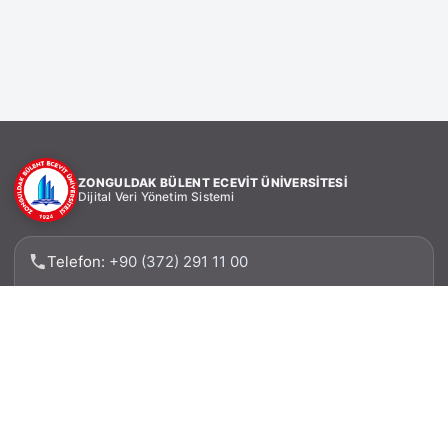
ZONGULDAK BÜLENT ECEVİT ÜNİVERSİTESİ
Dijital Veri Yönetim Sistemi
Telefon:
+90 (372) 291 11 00
Faks: +90 (372) 257 31 62
Adres: Zonguldak Bülent Ecevit Üniversitesi, Bilgi
İşlem Daire Başkanlığı 67100 – İncivez –
ZONGULDAK
E-posta: verimerkezi@beun.edu.tr