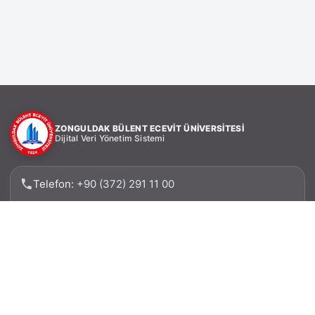
ZONGULDAK BÜLENT ECEVİT ÜNİVERSİTESİ
Dijital Veri Yönetim Sistemi
Telefon:
+90 (372) 291 11 00
Faks: +90 (372) 257 31 62
Adres: Zonguldak Bülent Ecevit Üniversitesi, Bilgi
İşlem Daire Başkanlığı 67100 – İncivez –
ZONGULDAK
E-posta: verimerkezi@beun.edu.tr