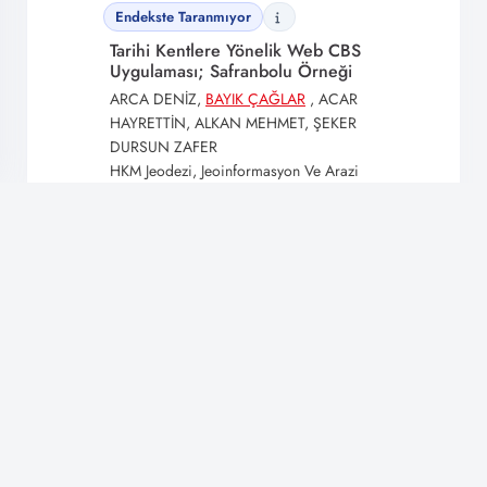
Endekste Taranmıyor
Tarihi Kentlere Yönelik Web CBS
Uygulaması; Safranbolu Örneği
ARCA DENİZ,
BAYIK ÇAĞLAR
, ACAR
HAYRETTİN, ALKAN MEHMET, ŞEKER
DURSUN ZAFER
HKM Jeodezi, Jeoinformasyon Ve Arazi
Yönetimi Dergisi Volume 3 Issue 104 |
2011
🔔
En Son Gelişmelerden Haberdar Olun!
Bildirimlere izin vererek yeni içerik ve güncellemeleri kaçırmayın.
İzin Ver
Daha Sonra