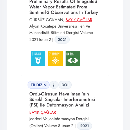
Preliminary Results Of Integrated
Water Vapor Estimated From
Sentinel-3 Observations In Turkey
GÜRBÜZ GÖKHAN,
BAYIK ÇAĞLAR
Afyon Kocatepe Üniversitesi Fen Ve
Mühendislik Bilimleri Dergisi Volume
2021 Issue 2 |
2021
TR DİZİN
DOI
Ordu-Giresun Havalimanı'nın
Sürekli Saçıcılar İnterferometrisi
(PSI) Ile Deformasyon Analizi
BAYIK ÇAĞLAR
Jeodezi Ve Jeoinformasyon Dergisi
(Online) Volume 8 Issue 2 |
2021