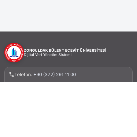
ZONGULDAK BÜLENT ECEVİT ÜNİVERSİTESİ
Dijital Veri Yönetim Sistemi
Telefon:
+90 (372) 291 11 00
Faks: +90 (372) 257 31 62
Adres: Zonguldak Bülent Ecevit Üniversitesi, Bilgi
İşlem Daire Başkanlığı 67100 – İncivez –
ZONGULDAK
E-posta: verimerkezi@beun.edu.tr