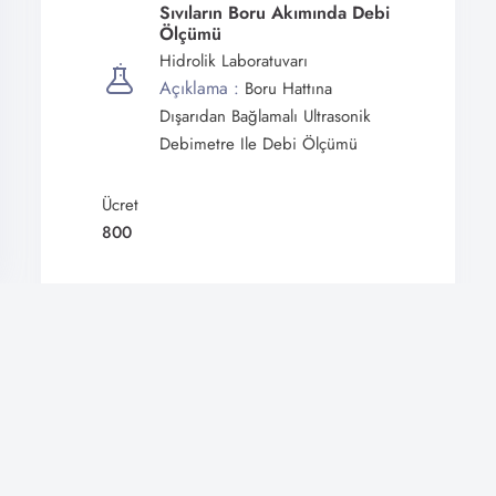
Sıvıların Boru Akımında Debi
Ölçümü
Hidrolik Laboratuvarı
Açıklama :
Boru Hattına
Dışarıdan Bağlamalı Ultrasonik
Debimetre Ile Debi Ölçümü
Ücret
800
VDRL-RPR
🔔
Mikrobiyoloji Laboratuvarı
Açıklama :
Sifiliz Hastalığının
Tanısında Kullanılan Non-
En Son Gelişmelerden Haberdar Olun!
Treponemal Hızlı Bir Tarama
Bildirimlere izin vererek yeni içerik ve güncellemeleri kaçırmayın.