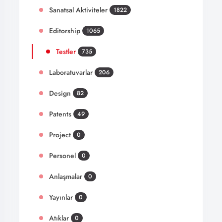
Sanatsal Aktiviteler
1822
Editorship
1065
Testler
735
Laboratuvarlar
206
Design
82
Patents
49
Project
0
Personel
0
Anlaşmalar
0
Yayınlar
0
Atıklar
0