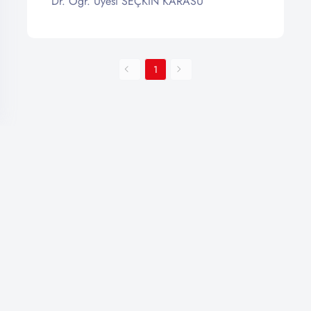
Dr. Öğr. Üyesi SEÇKİN KARASU
1
🔔
ZONGULDAK BÜLENT ECEVİT ÜNİVERSİTESİ
Dijital Veri Yönetim Sistemi
En Son Gelişmelerden Haberdar Olun!
Bildirimlere izin vererek yeni içerik ve güncellemeleri kaçırmayın.
Telefon:
+90 (372) 291 11 00
Faks: +90 (372) 257 31 62
İzin Ver
Daha Sonra
Adres: Zonguldak Bülent Ecevit Üniversitesi, Bilgi İşlem