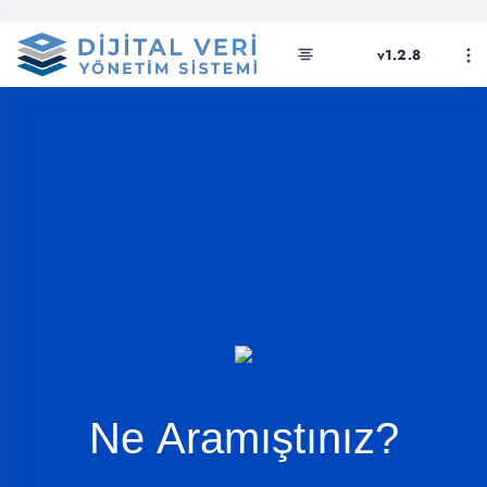
v1.2.8
Ne Aramıştınız?