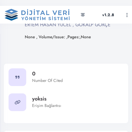
v1.2.8
None
ERTEM HASAN YÜCEL , GÖKALP GÖKÇE
None , Volume/Issue: ,Pages:,None
0
Number Of Cited
yoksis
Erişim Bağlantısı