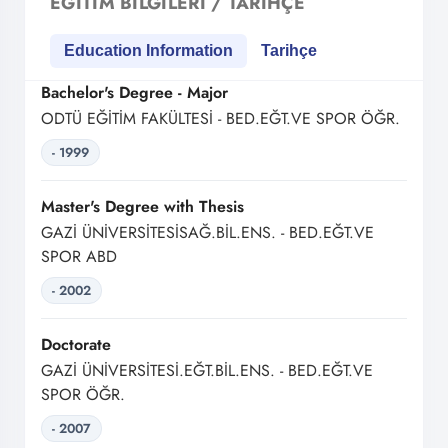
EĞITIM BILGILERI / TARIHÇE
Education Information
Tarihçe
Bachelor's Degree - Major
ODTÜ EĞİTİM FAKÜLTESİ - BED.EĞT.VE SPOR ÖĞR.
- 1999
Master's Degree with Thesis
GAZİ ÜNİVERSİTESİSAĞ.BİL.ENS. - BED.EĞT.VE
SPOR ABD
- 2002
Doctorate
GAZİ ÜNİVERSİTESİ.EĞT.BİL.ENS. - BED.EĞT.VE
SPOR ÖĞR.
- 2007