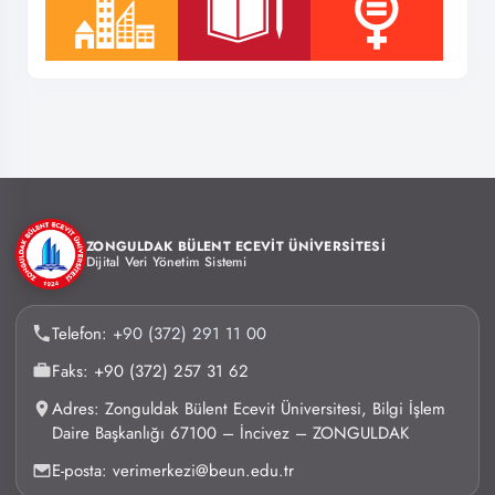
ZONGULDAK BÜLENT ECEVİT ÜNİVERSİTESİ
Dijital Veri Yönetim Sistemi
Telefon:
+90 (372) 291 11 00
Faks: +90 (372) 257 31 62
Adres: Zonguldak Bülent Ecevit Üniversitesi, Bilgi İşlem
Daire Başkanlığı 67100 – İncivez – ZONGULDAK
E-posta: verimerkezi@beun.edu.tr