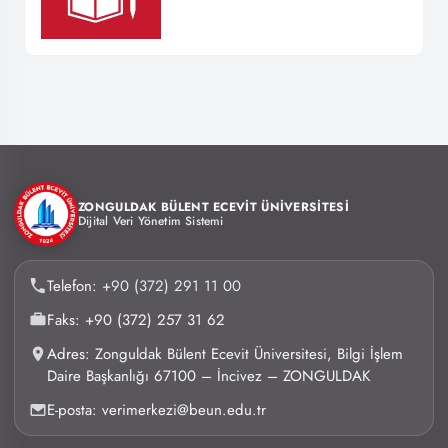
ZONGULDAK BÜLENT ECEVİT ÜNİVERSİTESİ
Dijital Veri Yönetim Sistemi
Telefon:
+90 (372) 291 11 00
Faks: +90 (372) 257 31 62
Adres: Zonguldak Bülent Ecevit Üniversitesi, Bilgi İşlem
Daire Başkanlığı 67100 – İncivez – ZONGULDAK
E-posta: verimerkezi@beun.edu.tr