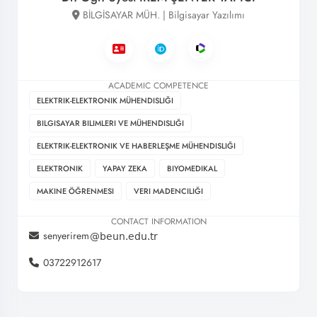
BİLGİSAYAR MÜH. | Bilgisayar Yazılımı
ACADEMIC COMPETENCE
ELEKTRIK-ELEKTRONIK MÜHENDISLIĞI
BILGISAYAR BILIMLERI VE MÜHENDISLIĞI
ELEKTRIK-ELEKTRONIK VE HABERLEŞME MÜHENDISLIĞI
ELEKTRONIK
YAPAY ZEKA
BIYOMEDIKAL
MAKINE ÖĞRENMESI
VERI MADENCILIĞI
CONTACT INFORMATION
senyerirem
03722912617