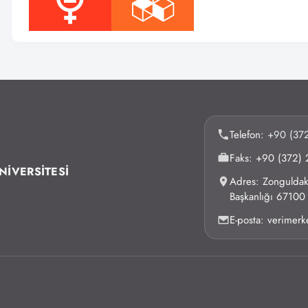
Telefon:
+90 (372
Faks: +90 (372) 
NİVERSİTESİ
Adres: Zonguldak 
Başkanlığı 6710
E-posta: verimer