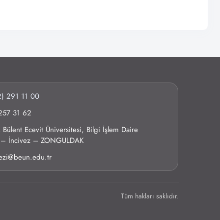
) 291 11 00
257 31 62
Bülent Ecevit Üniversitesi, Bilgi İşlem Daire
0 – İncivez – ZONGULDAK
kezi@beun.edu.tr
Tüm hakları saklıdır.