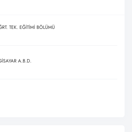
ĞRT. TEK. EĞİTİMİ BÖLÜMÜ
GİSAYAR A.B.D.