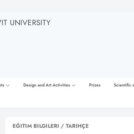
T UNIVERSITY
nts
Design and Art Activities
Prizes
Scientific 
EĞITIM BILGILERI / TARIHÇE