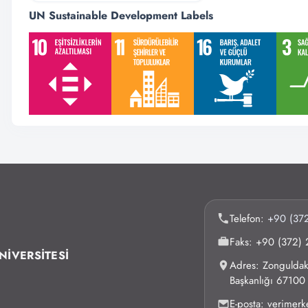
UN Sustainable Development Labels
Telefon:
+90 (372
Faks: +90 (372) 
NİVERSİTESİ
Adres: Zonguldak 
Başkanlığı 6710
E-posta: verimer