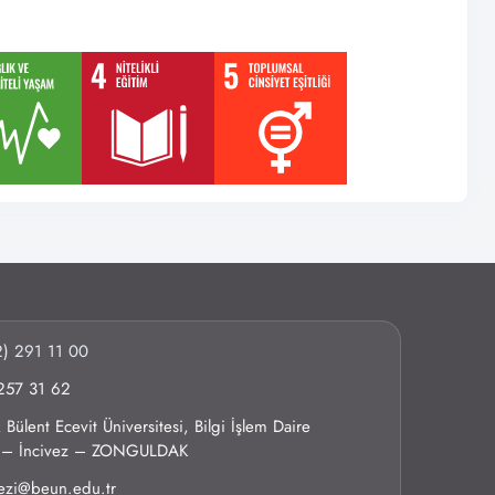
) 291 11 00
257 31 62
Bülent Ecevit Üniversitesi, Bilgi İşlem Daire
0 – İncivez – ZONGULDAK
kezi@beun.edu.tr