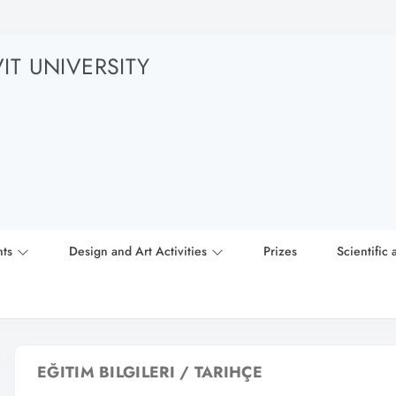
T UNIVERSITY
nts
Design and Art Activities
Prizes
Scientific 
EĞITIM BILGILERI / TARIHÇE