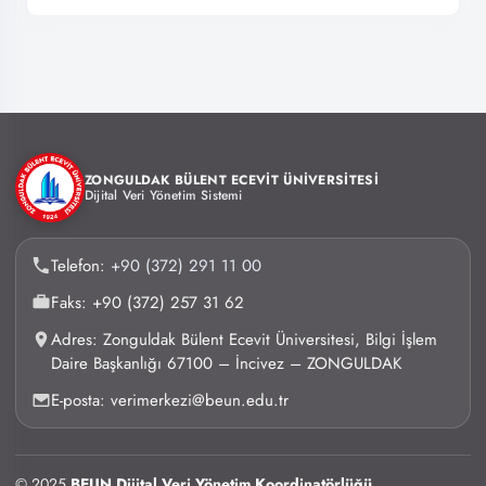
ZONGULDAK BÜLENT ECEVİT ÜNİVERSİTESİ
Dijital Veri Yönetim Sistemi
Telefon:
+90 (372) 291 11 00
Faks: +90 (372) 257 31 62
Adres: Zonguldak Bülent Ecevit Üniversitesi, Bilgi İşlem
Daire Başkanlığı 67100 – İncivez – ZONGULDAK
E-posta: verimerkezi@beun.edu.tr
© 2025
BEUN Dijital Veri Yönetim Koordinatörlüğü