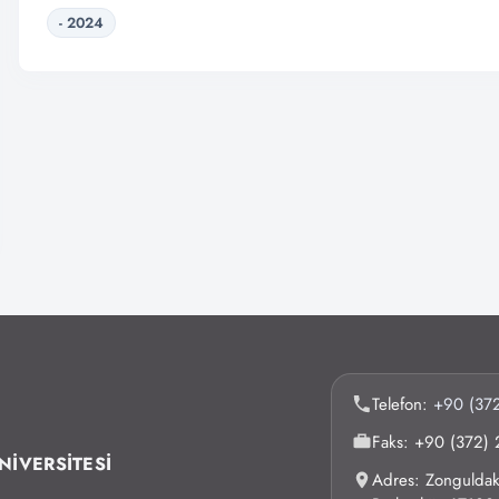
- 2024
Telefon:
+90 (372
Faks: +90 (372) 
NİVERSİTESİ
Adres: Zonguldak 