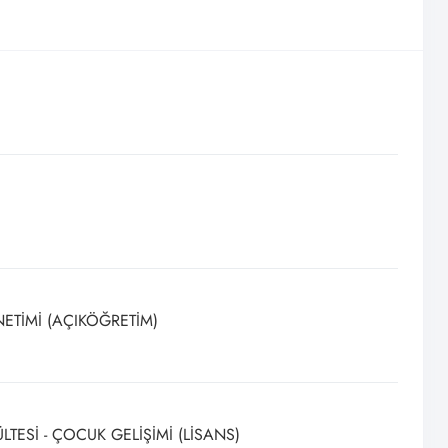
NETİMİ (AÇIKÖĞRETİM)
LTESİ - ÇOCUK GELİŞİMİ (LİSANS)