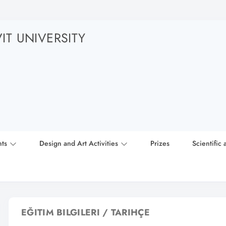
T UNIVERSITY
nts
Design and Art Activities
Prizes
Scientific 
EĞITIM BILGILERI / TARIHÇE