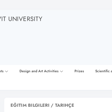
T UNIVERSITY
nts
Design and Art Activities
Prizes
Scientific 
EĞITIM BILGILERI / TARIHÇE