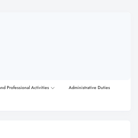
and Professional Activities
Administrative Duties