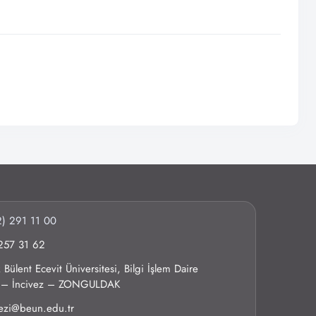
) 291 11 00
257 31 62
Bülent Ecevit Üniversitesi, Bilgi İşlem Daire
0 – İncivez – ZONGULDAK
kezi@beun.edu.tr