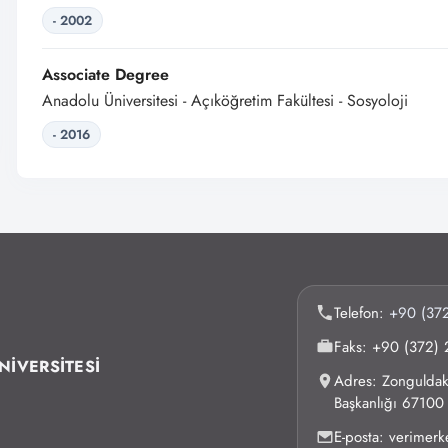
- 2002
Associate Degree
Anadolu Üniversitesi - Açıköğretim Fakültesi - Sosyoloji
- 2016
Telefon:
+90 (372
Faks: +90 (372) 
NİVERSİTESİ
Adres: Zonguldak 
Başkanlığı 6710
E-posta: verimer