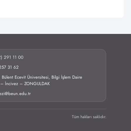
) 291 11 00
257 31 62
Bülent Ecevit Üniversitesi, Bilgi İşlem Daire
0 – İncivez – ZONGULDAK
kezi@beun.edu.tr
Tüm hakları saklıdır.