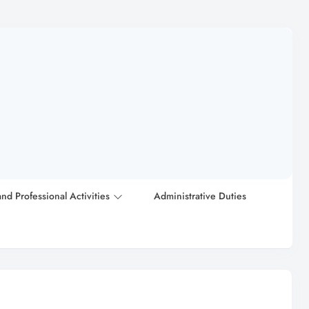
and Professional Activities
Administrative Duties