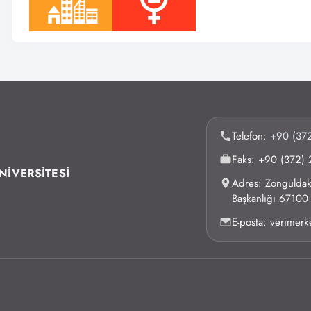
Telefon:
+90 (372
Faks: +90 (372) 
NİVERSİTESİ
Adres: Zonguldak 
Başkanlığı 6710
E-posta: verimer