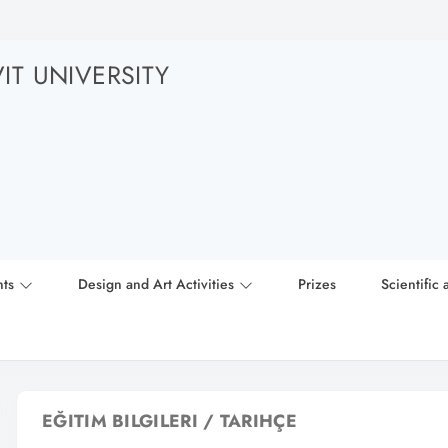
T UNIVERSITY
nts
Design and Art Activities
Prizes
Scientific 
EĞITIM BILGILERI / TARIHÇE