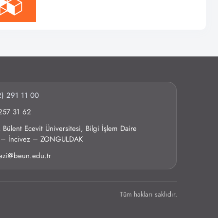
) 291 11 00
257 31 62
Bülent Ecevit Üniversitesi, Bilgi İşlem Daire
0 – İncivez – ZONGULDAK
kezi@beun.edu.tr
Tüm hakları saklıdır.