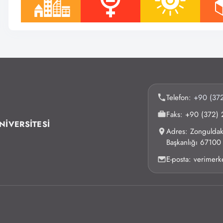
Telefon:
+90 (372
Faks: +90 (372) 
NİVERSİTESİ
Adres: Zonguldak 
Başkanlığı 6710
E-posta: verimer