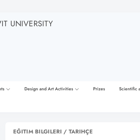
T UNIVERSITY
nts
Design and Art Activities
Prizes
Scientific 
EĞITIM BILGILERI / TARIHÇE