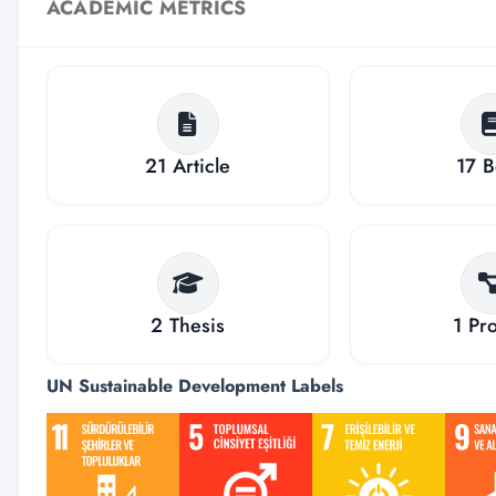
ACADEMIC METRICS
21
Article
17
B
2
Thesis
1
Pro
UN Sustainable Development Labels