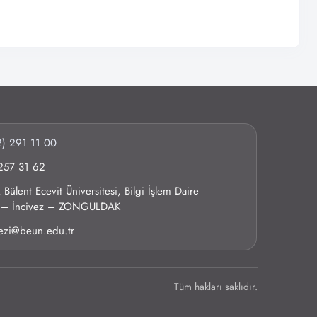
) 291 11 00
257 31 62
Bülent Ecevit Üniversitesi, Bilgi İşlem Daire
0 – İncivez – ZONGULDAK
kezi@beun.edu.tr
Tüm hakları saklıdır.