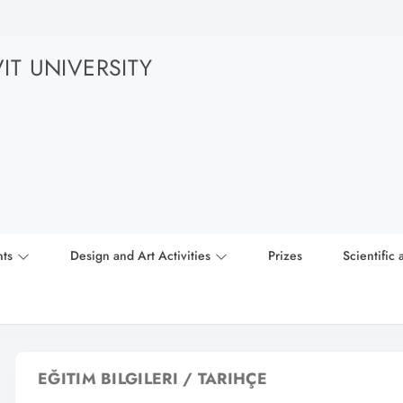
T UNIVERSITY
nts
Design and Art Activities
Prizes
Scientific 
EĞITIM BILGILERI / TARIHÇE