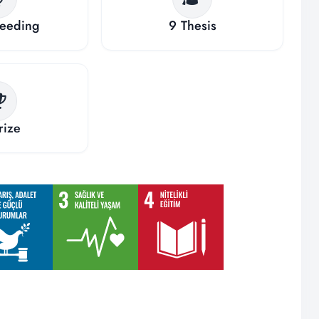
ceeding
9
Thesis
rize