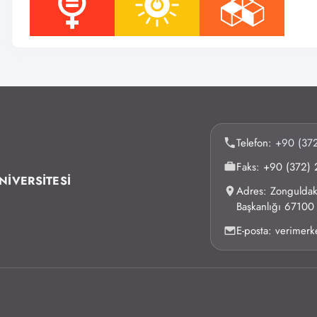
Telefon:
+90 (372
Faks: +90 (372) 
NİVERSİTESİ
Adres: Zonguldak 
Başkanlığı 6710
E-posta: verimer