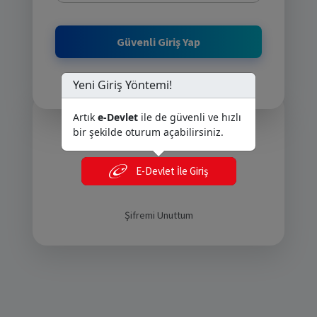
Yeni Giriş Yöntemi!
Artık
e-Devlet
ile de güvenli ve hızlı
veya bunlarla devam edin
bir şekilde oturum açabilirsiniz.
E-Devlet İle Giriş
E-Devlet İle Giriş
Şifremi Unuttum