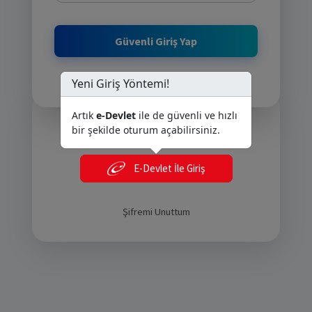
Yeni Giriş Yöntemi!
Artık
e-Devlet
ile de güvenli ve hızlı
veya bunlarla devam edin
bir şekilde oturum açabilirsiniz.
E-Devlet İle Giriş
E-Devlet İle Giriş
Şifremi Unuttum